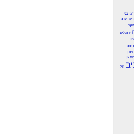
דגן
בני
בעת עדה
יעקב
ירושלים
ון
 חנה
צורן
ת גן
ב
תל