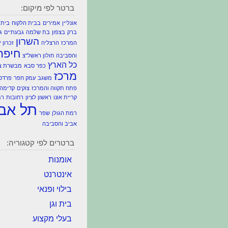
ברטר לפי מיקום:
אונליין
אמירים
בבית הלקוח
בית 
ברק
בצפון
בת שלמה
גבעתיים
ג
השרון
המרכז
הרצליה
זכרון 
חיפה
והסביבה
חולון ראשל"צ
כל הארץ
כפר סבא
מבשרת צי
מרכז
משגב
עמק חפר
פרדס
פתח תקווה והמרכז
צוקים
קדימה 
קריית אונו
ראשון לציון
רחובות
רמ
תל אבי
רמת הגולן
שפר
אביב והסביבה
ברטרים לפי קטגוריה:
אומנות
אינטרנט
בילוי ופנאי
בית וגן
בעלי מקצוע